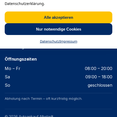
Zustände an. Profitieren Sie von einer kostenlosen
Datenschutzerklärung.
Bewertung, fairen Preisen und einer schnellen,
unkomplizierten Abwicklung.
Alle akzeptieren
Kontakt
Nur notwendige Cookies
☎ +49 157 880 286 46
Datenschutz
Impressum
💬 Anfrage Formular
Öffnungszeiten
Mo – Fr
08:00 – 20:00
Sa
09:00 – 18:00
So
geschlossen
Abholung nach Termin – oft kurzfristig möglich.
©
2026
Autoankauf Albstadt