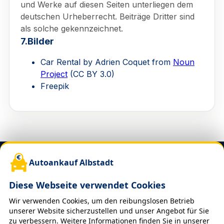
und Werke auf diesen Seiten unterliegen dem
deutschen Urheberrecht. Beiträge Dritter sind
als solche gekennzeichnet.
7.Bilder
Car Rental by Adrien Coquet from
Noun
Project
(CC BY 3.0)
Freepik
Autoankauf Albstadt
Über uns
Diese Webseite verwendet Cookies
Wir sind Ihr zuverlässiger Partner für den
Wir verwenden Cookies, um den reibungslosen Betrieb
Autoankauf in Albstadt und Umgebung. Ob PKW oder
unserer Website sicherzustellen und unser Angebot für Sie
LKW – wir kaufen Fahrzeuge aller Marken und
zu verbessern. Weitere Informationen finden Sie in unserer